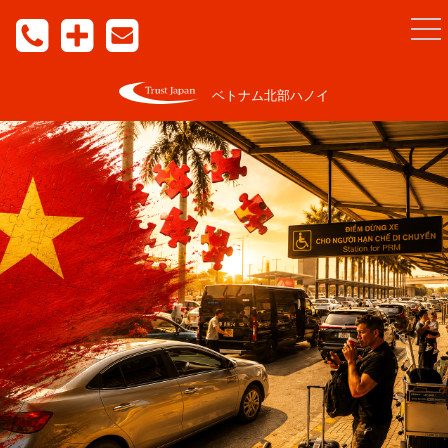
togg
nav
ベトナム北部ハノイ