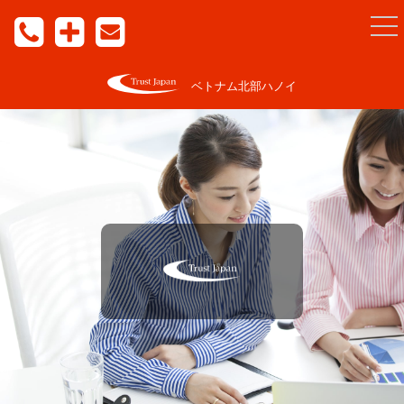
togg
nav
ベトナム北部ハノイ