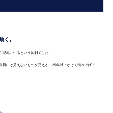
動く。
ら現地にいるという体制でした。
査員には見えないものが見える。25年以上かけて積み上げて
年。