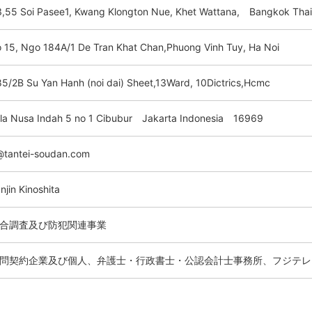
,55 Soi Pasee1, Kwang Klongton Nue, Khet Wattana, Bangkok Th
 15, Ngo 184A/1 De Tran Khat Chan,Phuong Vinh Tuy, Ha Noi
5/2B Su Yan Hanh (noi dai) Sheet,13Ward, 10Dictrics,Hcmc
lla Nusa Indah 5 no 1 Cibubur Jakarta Indonesia 16969
@tantei-soudan.com
njin Kinoshita
合調査及び防犯関連事業
問契約企業及び個人、弁護士・行政書士・公認会計士事務所、フジテレ