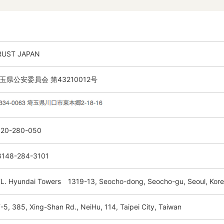
RUST JAPAN
玉県公安委員会 第43210012号
120-280-050
8148-284-3101
L. Hyundai Towers 1319-13, Seocho-dong, Seocho-gu, Seoul, Kor
-5, 385, Xing-Shan Rd., NeiHu, 114, Taipei City, Taiwan